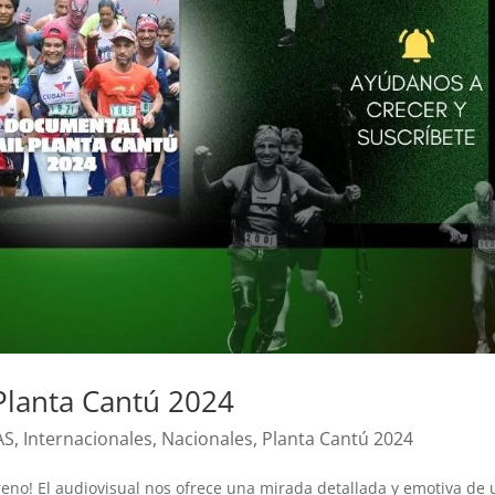
Planta Cantú 2024
AS
,
Internacionales
,
Nacionales
,
Planta Cantú 2024
reno! El audiovisual nos ofrece una mirada detallada y emotiva de