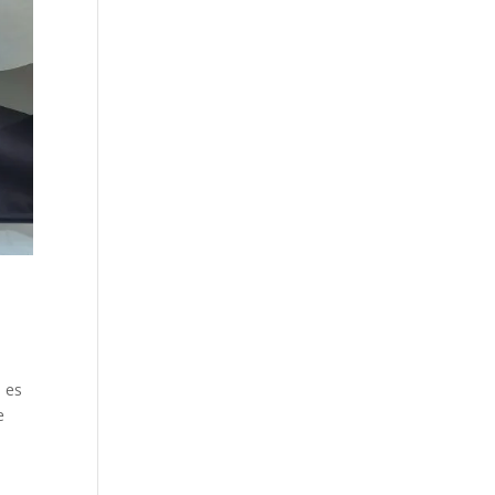
; es
e