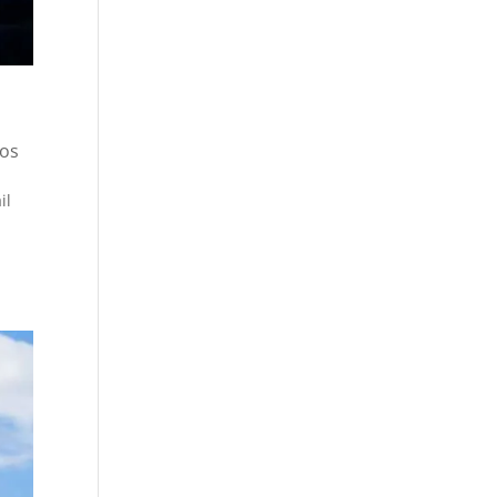
ios
il