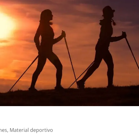
nes
,
Material deportivo